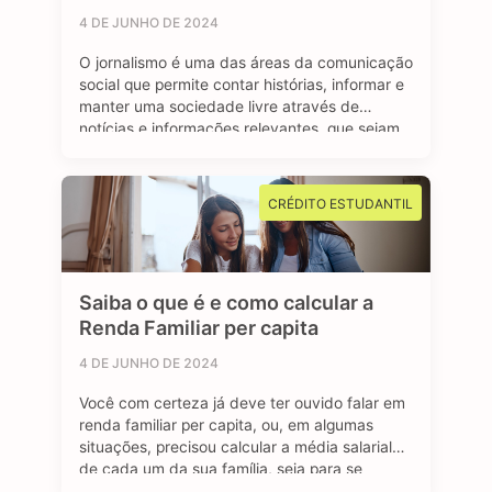
4 DE JUNHO DE 2024
O jornalismo é uma das áreas da comunicação
social que permite contar histórias, informar e
manter uma sociedade livre através de
notícias e informações relevantes, que sejam
de interesse público e, sobretudo, impactem a
vida das pessoas. Se você é curioso, tem
aptidão em investigar, checar fatos e dados,
CRÉDITO ESTUDANTIL
se sente atraído por essa profissão …
Saiba o que é e como calcular a
Renda Familiar per capita
4 DE JUNHO DE 2024
Você com certeza já deve ter ouvido falar em
renda familiar per capita, ou, em algumas
situações, precisou calcular a média salarial
de cada um da sua família, seja para se
inscrever em programas de transferência de