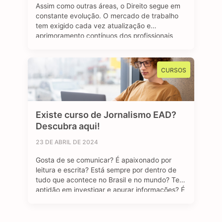
Assim como outras áreas, o Direito segue em
constante evolução. O mercado de trabalho
tem exigido cada vez atualização e
aprimoramento contínuos dos profissionais
que buscam espaço e uma oportunidade de
emprego no setor jurídico. A pós-graduação
em Direito se destaca como um viés
CURSOS
importante e diferencial estratégico para
aqueles que desejam se sobressair diante …
Existe curso de Jornalismo EAD?
Descubra aqui!
23 DE ABRIL DE 2024
Gosta de se comunicar? É apaixonado por
leitura e escrita? Está sempre por dentro de
tudo que acontece no Brasil e no mundo? Tem
aptidão em investigar e apurar informações? É
curioso (a)? Se sua resposta foi sim para todas
as perguntas, temos uma boa notícia: o curso
de Jornalismo EAD pode ser uma ótima …