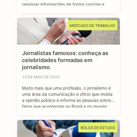
repassar informações de forma concisa e
clara para a sociedade. Os jornalistas
esportivos são responsáveis por cobrir
diversos eventos, campeonatos e
MERCADO DE TRABALHO
competições esportivas, com objetivo de
manter o público bem informado sobre os
resultados, bastidores …
Jornalistas famosos: conheça as
celebridades formadas em
jornalismo
13 DE MAIO DE 2024
Muito mais que uma profissão, o jornalismo é
uma área da comunicação e ofício que molda
a opinião pública e informa as pessoas sobre
fatos que acontecem no Brasil e no mundo.
São profissionais formados no curso de
jornalismo que dedicam suas vidas para
contar história, investigar e desvendar
BOLSA DE ESTUDO
acontecimentos, além de dar voz e …