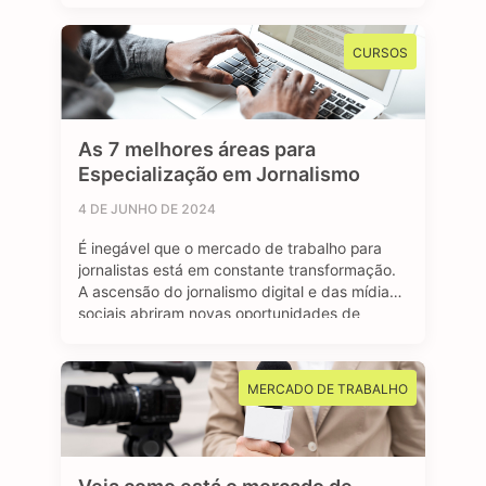
renda, como o Bolsa Família, ou para se
inscrever em algum programa estudantil do
CURSOS
Governo Federal. Mas afinal, …
As 7 melhores áreas para
Especialização em Jornalismo
4 DE JUNHO DE 2024
É inegável que o mercado de trabalho para
jornalistas está em constante transformação.
A ascensão do jornalismo digital e das mídias
sociais abriram novas oportunidades de
carreira para os profissionais formados em
jornalismo. A comunicação faz parte do nosso
dia a dia, e o jornalismo está longe de ser uma
MERCADO DE TRABALHO
das profissões extintas do mundo. …