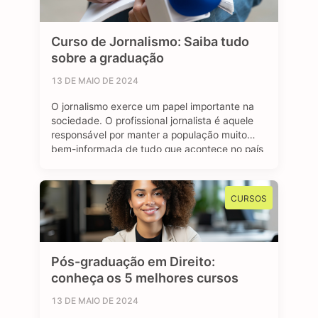
Curso de Jornalismo: Saiba tudo
sobre a graduação
13 DE MAIO DE 2024
O jornalismo exerce um papel importante na
sociedade. O profissional jornalista é aquele
responsável por manter a população muito
bem-informada de tudo que acontece no país
e no mundo. Se tratando de carreira, o
jornalismo é uma área bastante dinâmica.
Através de diferentes plataformas, como
CURSOS
revistas, jornais, rádio e a internet, o jornalista
consegue atuar …
Pós-graduação em Direito:
conheça os 5 melhores cursos
13 DE MAIO DE 2024