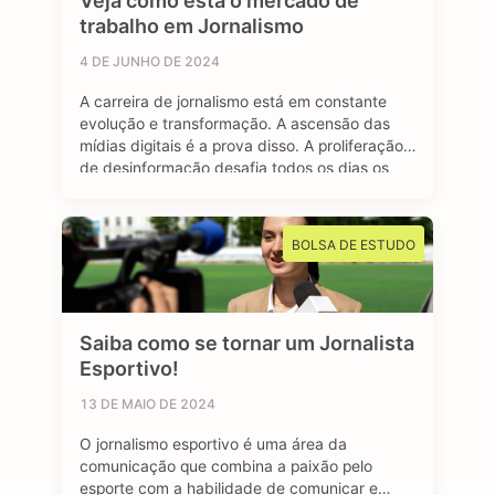
Veja como está o mercado de
trabalho em Jornalismo
4 DE JUNHO DE 2024
A carreira de jornalismo está em constante
evolução e transformação. A ascensão das
mídias digitais é a prova disso. A proliferação
de desinformação desafia todos os dias os
profissionais formados na área, afinal, o
jornalismo segue sendo essencial para manter
uma sociedade livre e muito bem informada.
BOLSA DE ESTUDO
Mas apesar dos contras, o avanço das redes
…
Saiba como se tornar um Jornalista
Esportivo!
13 DE MAIO DE 2024
O jornalismo esportivo é uma área da
comunicação que combina a paixão pelo
esporte com a habilidade de comunicar e