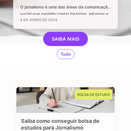
O jornalismo é uma das áreas da comunicação
social que permite contar histórias, informar e
4 DE JUNHO DE 2024
manter uma sociedade livre através de
notícias e informações relevantes, que sejam
de interesse público e, sobretudo, impactem a
SAIBA MAIS
vida das pessoas. Se você é curioso, tem
aptidão em investigar, checar fatos e dados,
Tudo
se sente atraído por essa profissão …
BOLSA DE ESTUDO
Saiba como conseguir bolsa de
estudos para Jornalismo