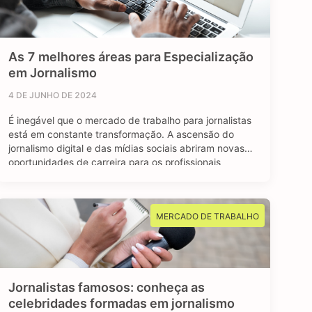
As 7 melhores áreas para Especialização
em Jornalismo
4 DE JUNHO DE 2024
É inegável que o mercado de trabalho para jornalistas
está em constante transformação. A ascensão do
jornalismo digital e das mídias sociais abriram novas
oportunidades de carreira para os profissionais
formados em jornalismo. A comunicação faz parte do
nosso dia a dia, e o jornalismo está longe de ser uma
das profissões extintas do mundo. …
MERCADO DE TRABALHO
Jornalistas famosos: conheça as
celebridades formadas em jornalismo