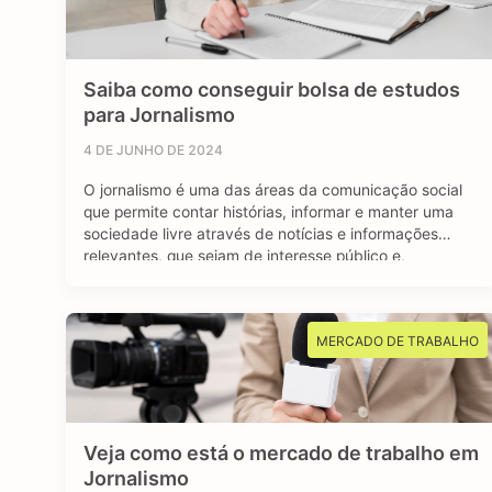
Saiba como conseguir bolsa de estudos
para Jornalismo
4 DE JUNHO DE 2024
O jornalismo é uma das áreas da comunicação social
que permite contar histórias, informar e manter uma
sociedade livre através de notícias e informações
relevantes, que sejam de interesse público e,
sobretudo, impactem a vida das pessoas. Se você é
curioso, tem aptidão em investigar, checar fatos e
dados, se sente atraído por essa profissão …
MERCADO DE TRABALHO
Veja como está o mercado de trabalho em
Jornalismo