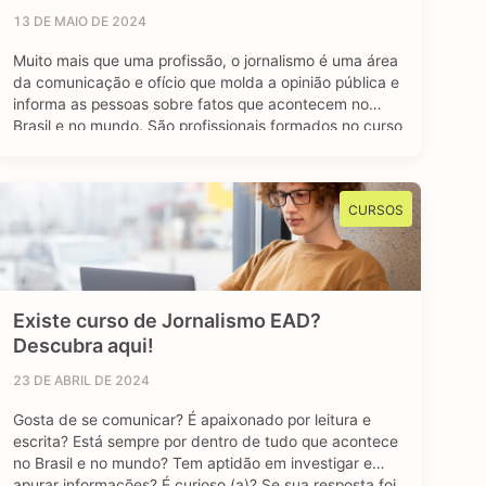
13 DE MAIO DE 2024
Muito mais que uma profissão, o jornalismo é uma área
da comunicação e ofício que molda a opinião pública e
informa as pessoas sobre fatos que acontecem no
Brasil e no mundo. São profissionais formados no curso
de jornalismo que dedicam suas vidas para contar
história, investigar e desvendar acontecimentos, além
de dar voz e …
CURSOS
Existe curso de Jornalismo EAD?
Descubra aqui!
23 DE ABRIL DE 2024
Gosta de se comunicar? É apaixonado por leitura e
escrita? Está sempre por dentro de tudo que acontece
no Brasil e no mundo? Tem aptidão em investigar e
apurar informações? É curioso (a)? Se sua resposta foi