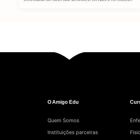
Se tratando de carreira, o jornalismo é uma área
bastante dinâmica. Através de diferentes plataformas,
como revistas, jornais, rádio e a internet, o jornalista
consegue atuar …
O Amigo Edu
Cur
Quem Somos
Enf
Instituições parceiras
Fisi