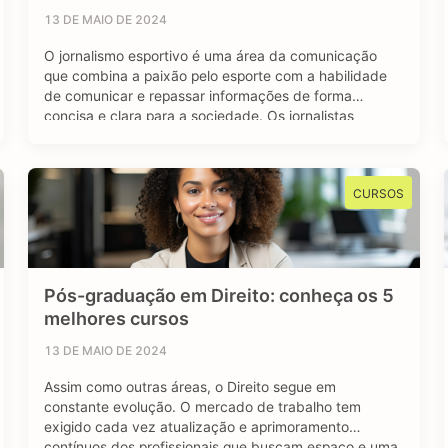
13 DE MAIO DE 2024
O jornalismo esportivo é uma área da comunicação
que combina a paixão pelo esporte com a habilidade
de comunicar e repassar informações de forma
concisa e clara para a sociedade. Os jornalistas
esportivos são responsáveis por cobrir diversos
eventos, campeonatos e competições esportivas, com
objetivo de manter o público bem informado sobre os
CURSOS
resultados, bastidores …
Pós-graduação em Direito: conheça os 5
melhores cursos
13 DE MAIO DE 2024
Assim como outras áreas, o Direito segue em
constante evolução. O mercado de trabalho tem
exigido cada vez atualização e aprimoramento
contínuos dos profissionais que buscam espaço e uma