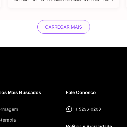
oportunidade de emprego no setor jurídico. A pós-
graduação em Direito se destaca como um viés
importante e diferencial estratégico para aqueles que
desejam se sobressair diante …
CARREGAR MAIS
sos Mais Buscados
Fale Conosco
ermagem
11 5296-0203
oterapia
Política e Privacidade