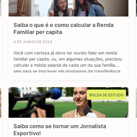
Saiba o que é e como calcular a Renda
Familiar per capita
4 DE JUNHO DE 2024
Você com certeza já deve ter ouvido falar em renda
familiar per capita, ou, em algumas situações, precisou
calcular a média salarial de cada um da sua família,
seja para se inscrever em programas de transferência
de renda, como o Bolsa Família, ou para se inscrever
em algum programa estudantil do Governo Federal.
Mas afinal, …
BOLSA DE ESTUDO
Saiba como se tornar um Jornalista
Esportivo!