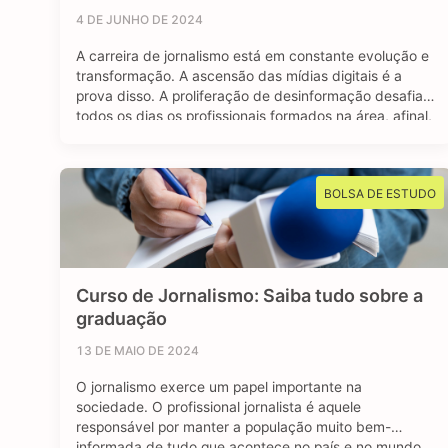
4 DE JUNHO DE 2024
A carreira de jornalismo está em constante evolução e
transformação. A ascensão das mídias digitais é a
prova disso. A proliferação de desinformação desafia
todos os dias os profissionais formados na área, afinal,
o jornalismo segue sendo essencial para manter uma
sociedade livre e muito bem informada. Mas apesar
dos contras, o avanço das redes …
BOLSA DE ESTUDO
Curso de Jornalismo: Saiba tudo sobre a
graduação
13 DE MAIO DE 2024
O jornalismo exerce um papel importante na
sociedade. O profissional jornalista é aquele
responsável por manter a população muito bem-
informada de tudo que acontece no país e no mundo.