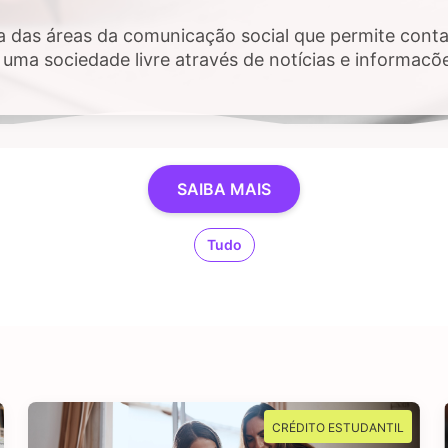
a das áreas da comunicação social que permite contar
uma sociedade livre através de notícias e informaçõ
 público e, sobretudo, impactem a vida das pessoas. 
estigar, checar fatos e dados, se sente atraído por 
SAIBA MAIS
Tudo
CRÉDITO ESTUDANTIL