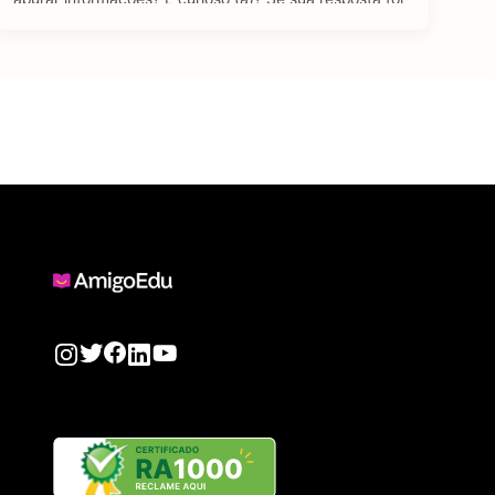
sim para todas as perguntas, temos uma boa notícia: o
curso de Jornalismo EAD pode ser uma ótima …