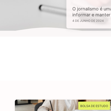
O jornalismo é um
informar e manter 
sejam de interesse
4 DE JUNHO DE 2024
tem aptidão em inv
BOLSA DE ESTUDO