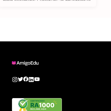
sim para todas as perguntas, temos uma boa notícia: o
curso de Jornalismo EAD pode ser uma ótima …