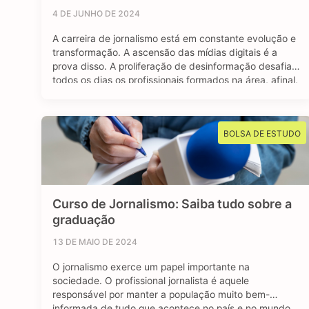
4 DE JUNHO DE 2024
A carreira de jornalismo está em constante evolução e
transformação. A ascensão das mídias digitais é a
prova disso. A proliferação de desinformação desafia
todos os dias os profissionais formados na área, afinal,
o jornalismo segue sendo essencial para manter uma
sociedade livre e muito bem informada. Mas apesar
dos contras, o avanço das redes …
BOLSA DE ESTUDO
Curso de Jornalismo: Saiba tudo sobre a
graduação
13 DE MAIO DE 2024
O jornalismo exerce um papel importante na
sociedade. O profissional jornalista é aquele
responsável por manter a população muito bem-
informada de tudo que acontece no país e no mundo.