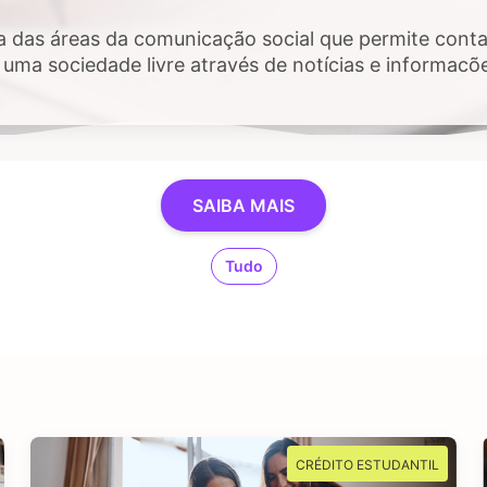
a das áreas da comunicação social que permite contar
uma sociedade livre através de notícias e informaçõ
 público e, sobretudo, impactem a vida das pessoas. 
estigar, checar fatos e dados, se sente atraído por 
SAIBA MAIS
Tudo
CRÉDITO ESTUDANTIL