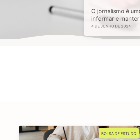
O jornalismo é um
informar e manter 
sejam de interesse
4 DE JUNHO DE 2024
tem aptidão em inv
BOLSA DE ESTUDO