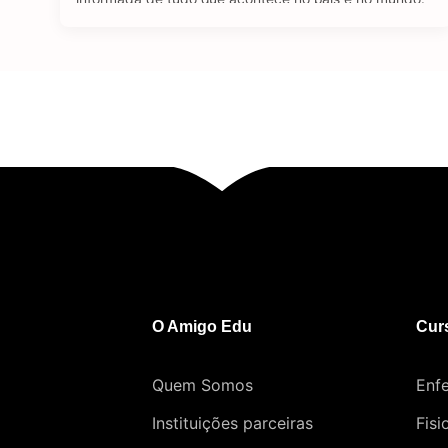
Se tratando de carreira, o jornalismo é uma área
bastante dinâmica. Através de diferentes plataformas,
como revistas, jornais, rádio e a internet, o jornalista
consegue atuar …
O Amigo Edu
Cur
Quem Somos
Enf
Instituições parceiras
Fisi