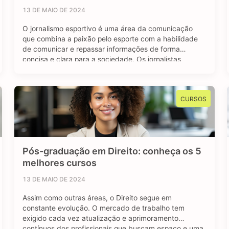
13 DE MAIO DE 2024
O jornalismo esportivo é uma área da comunicação
que combina a paixão pelo esporte com a habilidade
de comunicar e repassar informações de forma
concisa e clara para a sociedade. Os jornalistas
esportivos são responsáveis por cobrir diversos
eventos, campeonatos e competições esportivas, com
objetivo de manter o público bem informado sobre os
CURSOS
resultados, bastidores …
Pós-graduação em Direito: conheça os 5
melhores cursos
13 DE MAIO DE 2024
Assim como outras áreas, o Direito segue em
constante evolução. O mercado de trabalho tem
exigido cada vez atualização e aprimoramento
contínuos dos profissionais que buscam espaço e uma