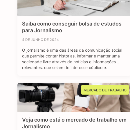
Saiba como conseguir bolsa de estudos
para Jornalismo
4 DE JUNHO DE 2024
O jornalismo é uma das áreas da comunicação social
que permite contar histórias, informar e manter uma
sociedade livre através de notícias e informações
relevantes, que sejam de interesse público e,
sobretudo, impactem a vida das pessoas. Se você é
curioso, tem aptidão em investigar, checar fatos e
dados, se sente atraído por essa profissão …
MERCADO DE TRABALHO
Veja como está o mercado de trabalho em
Jornalismo