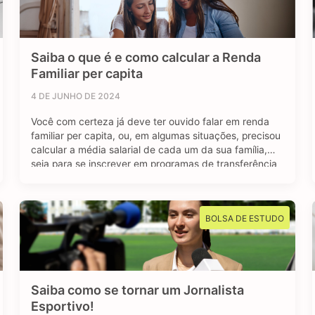
Saiba o que é e como calcular a Renda
Familiar per capita
4 DE JUNHO DE 2024
Você com certeza já deve ter ouvido falar em renda
familiar per capita, ou, em algumas situações, precisou
calcular a média salarial de cada um da sua família,
seja para se inscrever em programas de transferência
de renda, como o Bolsa Família, ou para se inscrever
em algum programa estudantil do Governo Federal.
Mas afinal, …
BOLSA DE ESTUDO
Saiba como se tornar um Jornalista
Esportivo!