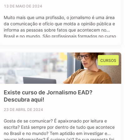
13 DE MAIO DE 2024
Muito mais que uma profissão, o jornalismo é uma área
da comunicação e ofício que molda a opinião pública e
informa as pessoas sobre fatos que acontecem no
Brasil e no mundo. São profissionais formados no curso
de jornalismo que dedicam suas vidas para contar
história, investigar e desvendar acontecimentos, além
de dar voz e …
CURSOS
Existe curso de Jornalismo EAD?
Descubra aqui!
23 DE ABRIL DE 2024
Gosta de se comunicar? É apaixonado por leitura e
escrita? Está sempre por dentro de tudo que acontece
no Brasil e no mundo? Tem aptidão em investigar e
apurar informações? É curioso (a)? Se sua resposta foi