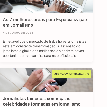
As 7 melhores áreas para Especialização
em Jornalismo
4 DE JUNHO DE 2024
É inegável que o mercado de trabalho para jornalistas
está em constante transformação. A ascensão do
jornalismo digital e das mídias sociais abriram novas
oportunidades de carreira para os profissionais
formados em jornalismo. A comunicação faz parte do
nosso dia a dia, e o jornalismo está longe de ser uma
das profissões extintas do mundo. …
MERCADO DE TRABALHO
Jornalistas famosos: conheça as
celebridades formadas em jornalismo