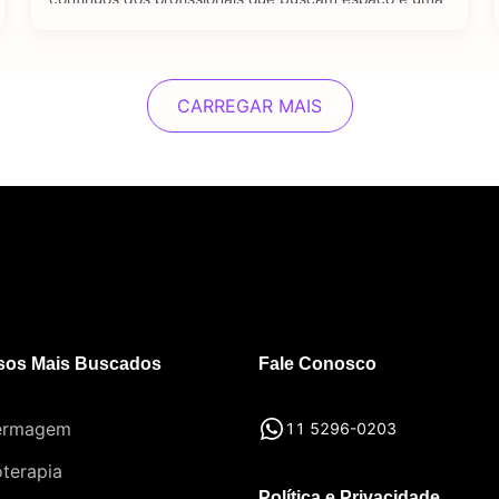
oportunidade de emprego no setor jurídico. A pós-
graduação em Direito se destaca como um viés
importante e diferencial estratégico para aqueles que
desejam se sobressair diante …
CARREGAR MAIS
sos Mais Buscados
Fale Conosco
ermagem
11 5296-0203
oterapia
Política e Privacidade