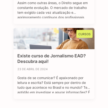
Assim como outras áreas, o Direito segue em
constante evolução. O mercado de trabalho
tem exigido cada vez atualização e
aprimoramento contínuos dos profissionais
que buscam espaço e uma oportunidade de
emprego no setor jurídico. A pós-graduação
em Direito se destaca como um viés
CURSOS
importante e diferencial estratégico para
aqueles que desejam se sobressair diante …
Existe curso de Jornalismo EAD?
Descubra aqui!
23 DE ABRIL DE 2024
Gosta de se comunicar? É apaixonado por
leitura e escrita? Está sempre por dentro de
tudo que acontece no Brasil e no mundo? Tem
aptidão em investigar e apurar informações? É
curioso (a)? Se sua resposta foi sim para todas
as perguntas, temos uma boa notícia: o curso
de Jornalismo EAD pode ser uma ótima …