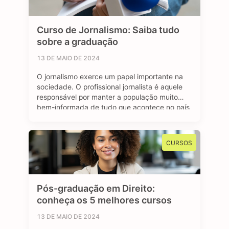
Curso de Jornalismo: Saiba tudo
sobre a graduação
13 DE MAIO DE 2024
O jornalismo exerce um papel importante na
sociedade. O profissional jornalista é aquele
responsável por manter a população muito
bem-informada de tudo que acontece no país
e no mundo. Se tratando de carreira, o
jornalismo é uma área bastante dinâmica.
Através de diferentes plataformas, como
CURSOS
revistas, jornais, rádio e a internet, o jornalista
consegue atuar …
Pós-graduação em Direito:
conheça os 5 melhores cursos
13 DE MAIO DE 2024