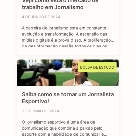
Veja como está o mercado de
trabalho em Jornalismo
4 DE JUNHO DE 2024
A carreira de jornalismo está em constante
evolução e transformação. A ascensão das
mídias digitais é a prova disso. A proliferação
de desinformação desafia todos os dias os
profissionais formados na área, afinal, o
jornalismo segue sendo essencial para manter
uma sociedade livre e muito bem informada.
BOLSA DE ESTUDO
Mas apesar dos contras, o avanço das redes
…
Saiba como se tornar um Jornalista
Esportivo!
13 DE MAIO DE 2024
O jornalismo esportivo é uma área da
comunicação que combina a paixão pelo
esporte com a habilidade de comunicar e