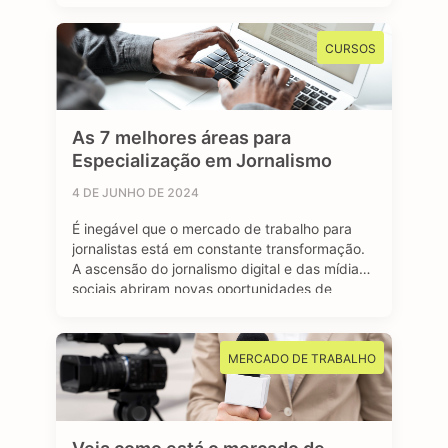
renda, como o Bolsa Família, ou para se
inscrever em algum programa estudantil do
CURSOS
Governo Federal. Mas afinal, …
As 7 melhores áreas para
Especialização em Jornalismo
4 DE JUNHO DE 2024
É inegável que o mercado de trabalho para
jornalistas está em constante transformação.
A ascensão do jornalismo digital e das mídias
sociais abriram novas oportunidades de
carreira para os profissionais formados em
jornalismo. A comunicação faz parte do nosso
dia a dia, e o jornalismo está longe de ser uma
MERCADO DE TRABALHO
das profissões extintas do mundo. …