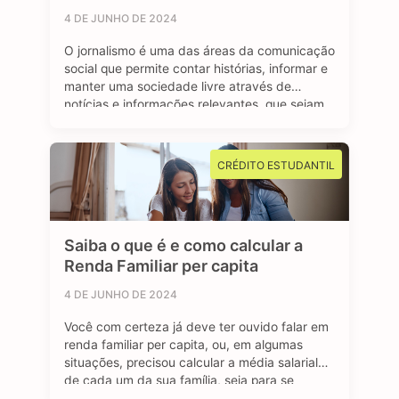
4 DE JUNHO DE 2024
O jornalismo é uma das áreas da comunicação
social que permite contar histórias, informar e
manter uma sociedade livre através de
notícias e informações relevantes, que sejam
de interesse público e, sobretudo, impactem a
vida das pessoas. Se você é curioso, tem
aptidão em investigar, checar fatos e dados,
CRÉDITO ESTUDANTIL
se sente atraído por essa profissão …
Saiba o que é e como calcular a
Renda Familiar per capita
4 DE JUNHO DE 2024
Você com certeza já deve ter ouvido falar em
renda familiar per capita, ou, em algumas
situações, precisou calcular a média salarial
de cada um da sua família, seja para se
inscrever em programas de transferência de