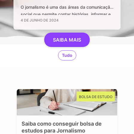
O jornalismo é uma das áreas da comunicação
social que permite contar histórias, informar e
4 DE JUNHO DE 2024
manter uma sociedade livre através de
notícias e informações relevantes, que sejam
de interesse público e, sobretudo, impactem a
SAIBA MAIS
vida das pessoas. Se você é curioso, tem
aptidão em investigar, checar fatos e dados,
Tudo
se sente atraído por essa profissão …
BOLSA DE ESTUDO
Saiba como conseguir bolsa de
estudos para Jornalismo