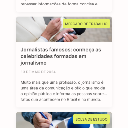
repassar informações de forma concisa e
clara para a sociedade. Os jornalistas
esportivos são responsáveis por cobrir
diversos eventos, campeonatos e
MERCADO DE TRABALHO
competições esportivas, com objetivo de
manter o público bem informado sobre os
resultados, bastidores …
Jornalistas famosos: conheça as
celebridades formadas em
jornalismo
13 DE MAIO DE 2024
Muito mais que uma profissão, o jornalismo é
uma área da comunicação e ofício que molda
a opinião pública e informa as pessoas sobre
fatos que acontecem no Brasil e no mundo.
São profissionais formados no curso de
jornalismo que dedicam suas vidas para
contar história, investigar e desvendar
BOLSA DE ESTUDO
acontecimentos, além de dar voz e …